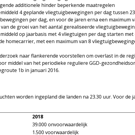
lgende additionele hinder beperkende maatregelen
iddeld 4 geplande vliegtuigbewegingen per dag tussen 23:0
bewegingen per dag, en voor de jaren erna een maximum va
l van de groei van het aantal gerealiseerde vliegtuigbewegi
iddeld op jaarbasis met 4 vliegtuigen per dag starten met
n de homecarrier, met een maximum van 8 vliegtuigbeweginge
erzoek naar flankerende voorstellen om overlast in de regi
oor middel van het periodieke reguliere GGD-gezondheidso
egroute 1b in januari 2016.
chten worden ingepland die landen na 23.30 uur. Voor de j
2018
39.000 onvoorwaardelijk
1.500 voorwaardelijk