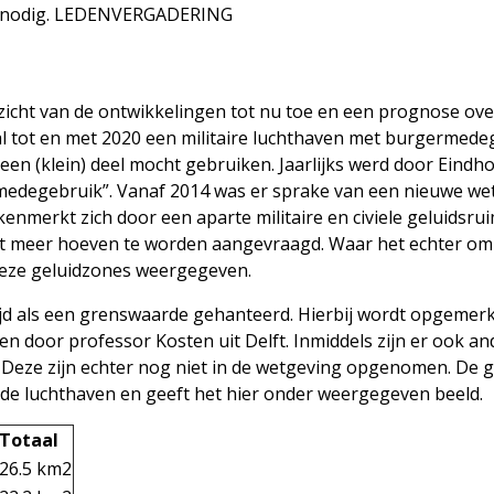
s nodig. LEDENVERGADERING
rzicht van de ontwikkelingen tot nu toe en een prognose ove
val tot en met 2020 een militaire luchthaven met burgermed
 een (klein) deel mocht gebruiken. Jaarlijks werd door Eind
 medegebruik”. Vanaf 2014 was er sprake van een nieuwe w
 kenmerkt zich door een aparte militaire en civiele geluidsr
t meer hoeven te worden aangevraagd. Waar het echter om g
deze geluidzones weergegeven.
jd als een grenswaarde gehanteerd. Hierbij wordt opgemerkt d
en door professor Kosten uit Delft. Inmiddels zijn er ook a
. Deze zijn echter nog niet in de wetgeving opgenomen. De 
de luchthaven en geeft het hier onder weergegeven beeld.
Totaal
26.5 km2