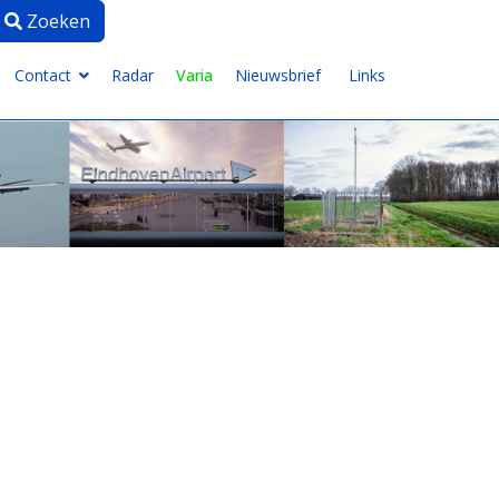
Zoeken
Zoeken
ype 2 or more characters for results.
Contact
Radar
Varia
Nieuwsbrief
Links