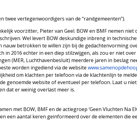
n twee vertegenwoordigers van de “randgemeenten”).
kelijk voorzitter, Pieter van Geel. BOW en BMF nemen niet d
rschrijven. Wel levert BOW deskundige inbreng in technisch
nauw betrokken te willen zijn bij de gedachtenvorming ove
h in 2016 echter in een diep stilzwijgen, als zou er niet ov
ngen (MER, Luchthavenbesluit) meerdere jaren in beslag ne
beste worden ingediend via de website
www.samenopdehoog
ijkheid om klachten per telefoon via de klachtenlijn te melde
a de genoemde website of eventueel per telefoon. Laat u ni
en dat er weinig overlast meer is.
samen met BOW, BMF en de actiegroep ‘Geen Vluchten Na El
en een aantal keren geinformeerd over de elementen die een