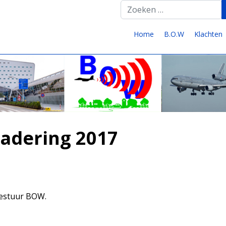
T
Home
B.O.W
Klachten
gadering 2017
bestuur BOW.