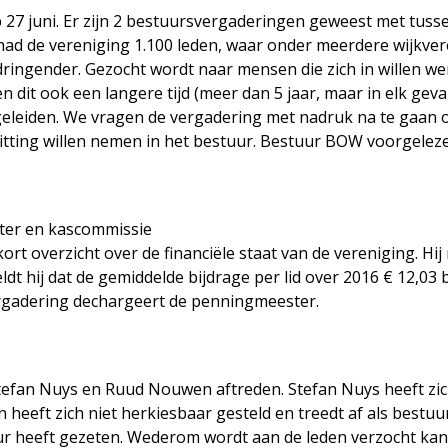
27 juni. Er zijn 2 bestuursvergaderingen geweest met tussen
had de vereniging 1.100 leden, waar onder meerdere wijkve
ringender. Gezocht wordt naar mensen die zich in willen we
en dit ook een langere tijd (meer dan 5 jaar, maar in elk gev
eiden. We vragen de vergadering met nadruk na te gaan of 
itting willen nemen in het bestuur. Bestuur BOW voorgeleze
ter en kascommissie
t overzicht over de financiële staat van de vereniging. Hi
t hij dat de gemiddelde bijdrage per lid over 2016 € 12,03
rgadering dechargeert de penningmeester.
tefan Nuys en Ruud Nouwen aftreden. Stefan Nuys heeft zic
ft zich niet herkiesbaar gesteld en treedt af als bestuursl
uur heeft gezeten. Wederom wordt aan de leden verzocht kand