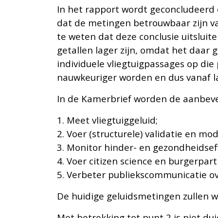
In het rapport wordt geconcludeerd 
dat de metingen betrouwbaar zijn va
te weten dat deze conclusie uitsluit
getallen lager zijn, omdat het daar 
individuele vliegtuigpassages op di
nauwkeuriger worden en dus vanaf l
In de Kamerbrief worden de aanbeve
1. Meet vliegtuiggeluid;
2. Voer (structurele) validatie en mod
3. Monitor hinder- en gezondheidsef
4. Voer citizen science en burgerpart
5. Verbeter publiekscommunicatie o
De huidige geluidsmetingen zullen w
Met betrekking tot punt 2 is niet du