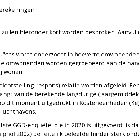
berekeningen
zullen hieronder kort worden besproken. Aanvull
quêtes wordt onderzocht in hoeverre omwonenden
n de omwonenden worden gegroepeerd aan de han
ij wonen.
lootstelling-respons) relatie worden afgeleid. Een 
angt van de berekende langdurige (jaargemiddeld
p dit moment uitgedrukt in Kosteneenheden (Ke) 
e luchthavens.
tste GGD-enquête, die in 2020 is uitgevoerd, is da
chiphol 2002) de feitelijk beleefde hinder sterk ond