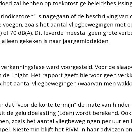
nvloed zal hebben op toekomstige beleidsbeslissing
rindicatoren” is nagegaan of de beschrijving van
e voegen, zoals het aantal vliegbewegingen met 
 of 70 dB(A). Dit leverde meestal geen grote verbet
 alleen gekeken is naar
jaargemiddelden.
 verkenningsfase werd voorgesteld. Voor de slaapv
an de Lnight. Het rapport geeft hiervoor geen verk
k het aantal vliegbewegingen (waarvan men wakke
.
ien dat “voor de korte termijn” de mate van hinder 
it de geluidbelasting (Lden) wordt berekend. Ook
ben, zoals het aantal vliegbewegingen per uur en 
el. Niettemin blijft het RIVM in haar adviezen o