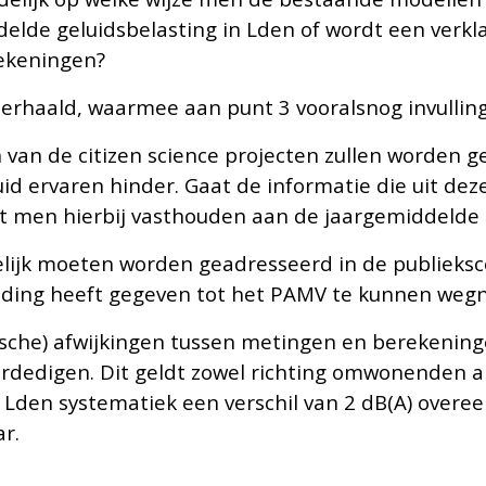
lde geluidsbelasting in Lden of wordt een verkl
ekeningen?
herhaald, waarmee aan punt 3 vooralsnog invulling
en van de citizen science projecten zullen worden 
uid ervaren hinder. Gaat de informatie die uit de
ijft men hierbij vasthouden aan de jaargemiddelde
delijk moeten worden geadresseerd in de publiek
eiding heeft gegeven tot het PAMV te kunnen we
sche) afwijkingen tussen metingen en berekeninge
erdedigen. Dit geldt zowel richting omwonenden a
de Lden systematiek een verschil van 2 dB(A) ove
r.