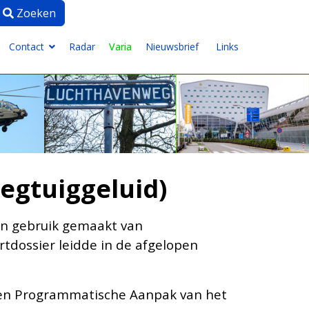
Zoeken
Zoeken
ype 2 or more characters for results.
Contact
Radar
Varia
Nieuwsbrief
Links
egtuiggeluid)
en gebruik gemaakt van
tdossier leidde in de afgelopen
 een Programmatische Aanpak van het