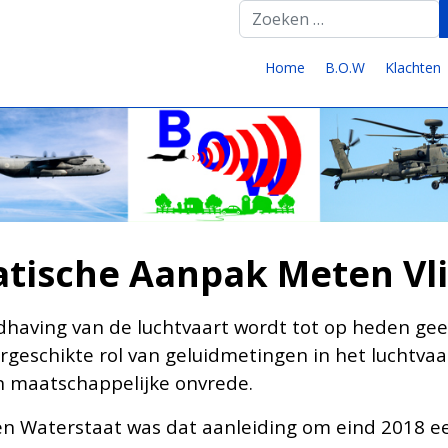
T
Home
B.O.W
Klachten
ische Aanpak Meten Vli
dhaving van de luchtvaart wordt tot op heden ge
geschikte rol van geluidmetingen in het luchtvaar
en maatschappelijke onvrede.
r en Waterstaat was dat aanleiding om eind 2018